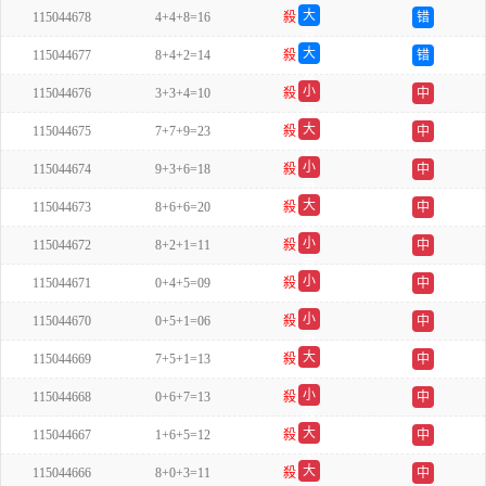
大
115044678
4+4+8=16
殺
错
双
大
115044677
8+4+2=14
殺
错
双
小
115044676
3+3+4=10
殺
中
单
大
115044675
7+7+9=23
殺
中
双
小
115044674
9+3+6=18
殺
中
单
大
115044673
8+6+6=20
殺
中
单
小
115044672
8+2+1=11
殺
中
双
小
115044671
0+4+5=09
殺
中
双
小
115044670
0+5+1=06
殺
中
单
大
115044669
7+5+1=13
殺
中
单
小
115044668
0+6+7=13
殺
中
双
大
115044667
1+6+5=12
殺
中
单
大
115044666
8+0+3=11
殺
中