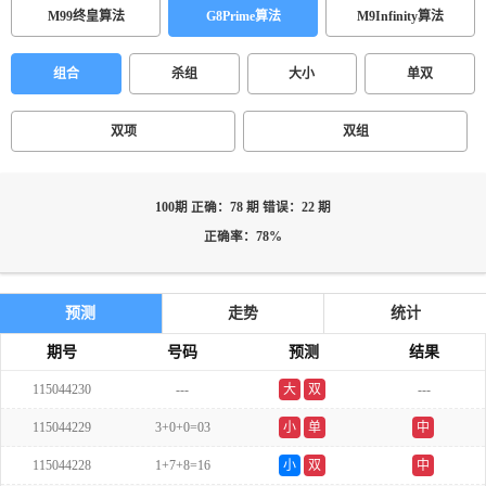
M99终皇算法
G8Prime算法
M9Infinity算法
组合
杀组
大小
单双
双项
双组
100期 正确：78 期 错误：22 期
正确率：78%
预测
走势
统计
期号
号码
预测
结果
115044230
---
大
双
---
115044229
3+0+0=03
小
单
中
115044228
1+7+8=16
小
双
中