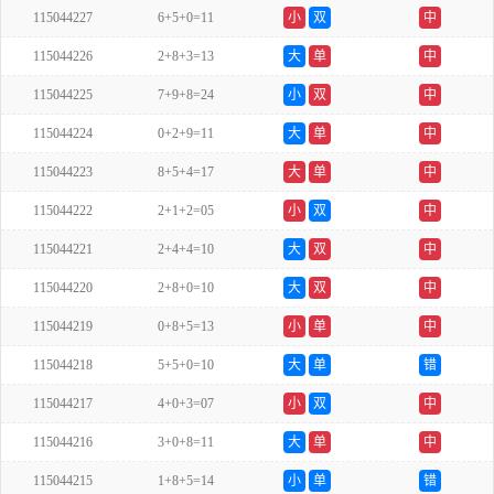
115044227
6+5+0=11
小
双
中
115044226
2+8+3=13
大
单
中
115044225
7+9+8=24
小
双
中
115044224
0+2+9=11
大
单
中
115044223
8+5+4=17
大
单
中
115044222
2+1+2=05
小
双
中
115044221
2+4+4=10
大
双
中
115044220
2+8+0=10
大
双
中
115044219
0+8+5=13
小
单
中
115044218
5+5+0=10
大
单
错
115044217
4+0+3=07
小
双
中
115044216
3+0+8=11
大
单
中
115044215
1+8+5=14
小
单
错