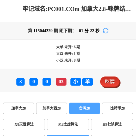
牢记域名:PC001.COm 加拿大2.8-咪牌结果|加拿大2.8结果分析|加拿大pc2.8预测-在线预测|加拿大2.8在线预测|加拿大在线咪牌_专注研究2.8_加拿大PC在线走势_官方数据!
第
115044229
期 距下期：
01
分
22
秒
大单
未开:
6
期
大双
未开:
1
期
小双
未开:
8
期
3
0
0
03
小
单
咪牌
+
+
=
-
加拿大28
加拿大西28
台湾28
比特币28
X8灭世算法
M8太虚算法
H9七杀算法