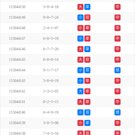
115044150
5+9+4=18
大
单
中
115044149
9+8+7=24
小
双
中
115044148
2+4+1=07
小
单
中
115044147
6+8+5=19
小
单
中
115044146
6+7+7=20
大
单
中
115044145
6+8+0=14
大
双
中
115044144
9+1+7=17
小
双
错
115044143
5+8+6=19
小
单
中
115044142
1+3+1=05
大
单
中
115044141
8+2+5=15
大
单
中
115044140
6+4+9=19
小
双
错
115044139
3+0+5=08
小
单
中
115044138
7+4+5=16
大
双
中