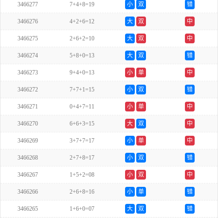
3466277
7+4+8=19
小
双
错
3466276
4+2+6=12
大
双
中
3466275
2+6+2=10
大
双
中
3466274
5+8+0=13
大
双
错
3466273
9+4+0=13
小
单
中
3466272
7+7+1=15
小
双
错
3466271
0+4+7=11
小
单
中
3466270
6+6+3=15
大
双
中
3466269
3+7+7=17
小
单
中
3466268
2+7+8=17
小
双
错
3466267
1+5+2=08
小
双
中
3466266
2+6+8=16
小
单
错
3466265
1+6+0=07
大
双
错