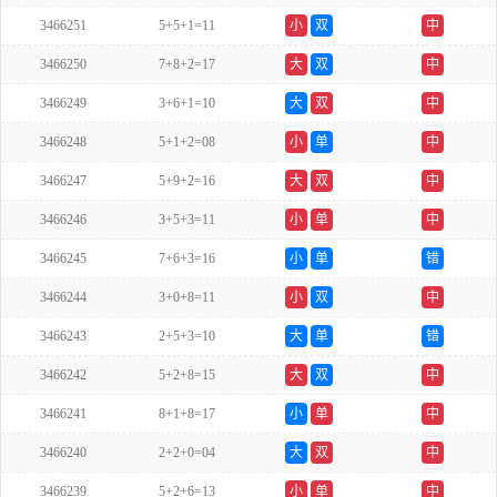
3466251
5+5+1=11
小
双
中
3466250
7+8+2=17
大
双
中
3466249
3+6+1=10
大
双
中
3466248
5+1+2=08
小
单
中
3466247
5+9+2=16
大
双
中
3466246
3+5+3=11
小
单
中
3466245
7+6+3=16
小
单
错
3466244
3+0+8=11
小
双
中
3466243
2+5+3=10
大
单
错
3466242
5+2+8=15
大
双
中
3466241
8+1+8=17
小
单
中
3466240
2+2+0=04
大
双
中
3466239
5+2+6=13
小
单
中