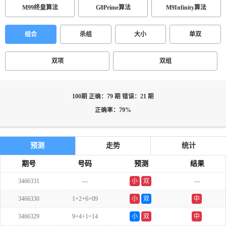
M99终皇算法
G8Prime算法
M9Infinity算法
组合
杀组
大小
单双
双项
双组
100期 正确：79 期 错误：21 期
正确率：79%
预测
走势
统计
期号
号码
预测
结果
3466331
---
小
双
---
3466330
1+2+6=09
小
双
中
3466329
9+4+1=14
小
双
中