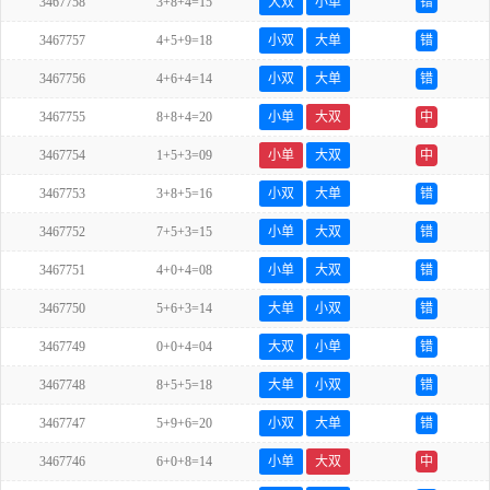
3467758
3+8+4=15
大双
小单
错
3467757
4+5+9=18
小双
大单
错
3467756
4+6+4=14
小双
大单
错
3467755
8+8+4=20
小单
大双
中
3467754
1+5+3=09
小单
大双
中
3467753
3+8+5=16
小双
大单
错
3467752
7+5+3=15
小单
大双
错
3467751
4+0+4=08
小单
大双
错
3467750
5+6+3=14
大单
小双
错
3467749
0+0+4=04
大双
小单
错
3467748
8+5+5=18
大单
小双
错
3467747
5+9+6=20
小双
大单
错
3467746
6+0+8=14
小单
大双
中