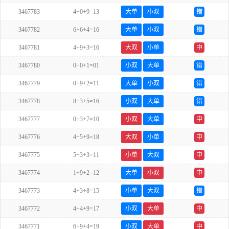
3467783
4+0+9=13
大单
小双
错
3467782
6+6+4=16
大单
小双
错
3467781
4+9+3=16
大双
小单
中
3467780
0+0+1=01
小双
大单
错
3467779
0+9+2=11
大单
小双
错
3467778
8+3+5=16
小双
大单
错
3467777
0+3+7=10
小双
大单
中
3467776
4+5+9=18
大双
小单
中
3467775
5+3+3=11
小单
大双
中
3467774
1+9+2=12
大单
小双
中
3467773
4+3+8=15
小单
大双
错
3467772
4+4+9=17
小双
大单
中
3467771
6+9+4=19
小双
大单
中