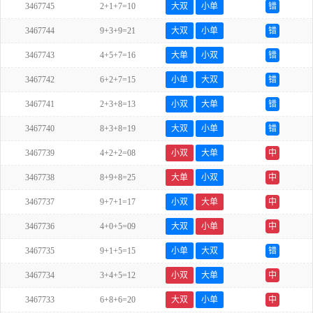
3467745
2+1+7=10
大双
小单
错
3467744
9+3+9=21
大双
小单
错
3467743
4+5+7=16
大单
小双
错
3467742
6+2+7=15
小单
大双
错
3467741
2+3+8=13
小双
大单
错
3467740
8+3+8=19
大双
小单
错
3467739
4+2+2=08
小双
大单
中
3467738
8+9+8=25
大单
小双
中
3467737
9+7+1=17
小双
大单
中
3467736
4+0+5=09
大双
小单
中
3467735
9+1+5=15
小单
大双
错
3467734
3+4+5=12
小双
大单
中
3467733
6+8+6=20
大双
小单
中