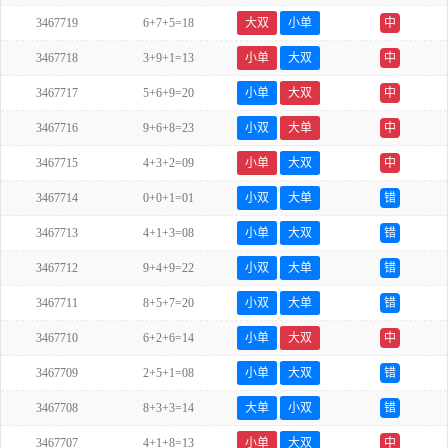
3467719
6+7+5=18
大双
小单
中
3467718
3+9+1=13
小单
大双
中
3467717
5+6+9=20
小单
大双
中
3467716
9+6+8=23
小双
大单
中
3467715
4+3+2=09
小单
大双
中
3467714
0+0+1=01
小双
大单
错
3467713
4+1+3=08
小单
大双
错
3467712
9+4+9=22
小双
大单
错
3467711
8+5+7=20
小双
大单
错
3467710
6+2+6=14
小单
大双
中
3467709
2+5+1=08
小单
大双
错
3467708
8+3+3=14
大单
小双
错
3467707
4+1+8=13
小单
大双
中