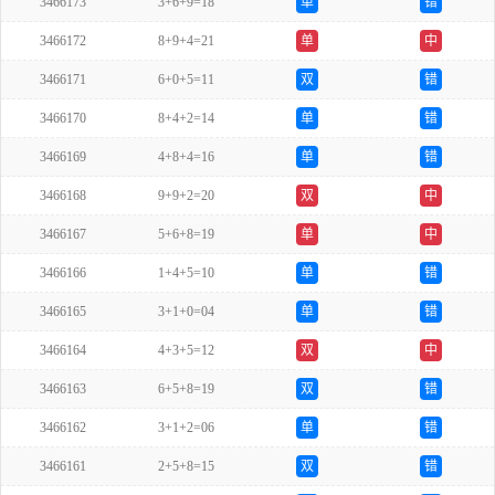
3466173
3+6+9=18
单
错
3466172
8+9+4=21
单
中
3466171
6+0+5=11
双
错
3466170
8+4+2=14
单
错
3466169
4+8+4=16
单
错
3466168
9+9+2=20
双
中
3466167
5+6+8=19
单
中
3466166
1+4+5=10
单
错
3466165
3+1+0=04
单
错
3466164
4+3+5=12
双
中
3466163
6+5+8=19
双
错
3466162
3+1+2=06
单
错
3466161
2+5+8=15
双
错