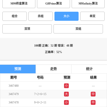
M99终皇算法
G8Prime算法
M9Infinity算法
组合
杀组
大小
单双
双项
双组
100期 正确：52 期 错误：48 期
正确率：52%
预测
走势
统计
期号
号码
预测
结果
3467480
---
小
---
单
3467479
7+2+6=15
大
中
3467478
9+0+2=11
小
中