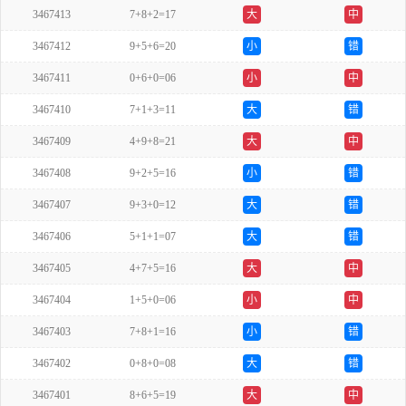
3467413
7+8+2=17
大
中
3467412
9+5+6=20
小
错
3467411
0+6+0=06
小
中
3467410
7+1+3=11
大
错
3467409
4+9+8=21
大
中
3467408
9+2+5=16
小
错
3467407
9+3+0=12
大
错
3467406
5+1+1=07
大
错
3467405
4+7+5=16
大
中
3467404
1+5+0=06
小
中
3467403
7+8+1=16
小
错
3467402
0+8+0=08
大
错
3467401
8+6+5=19
大
中