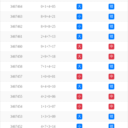
3467464
0+1+4=05
大
错
3467463
8+9+4=21
小
错
3467462
8+9+8=25
小
错
3467461
2+4+7=13
大
错
3467460
9+1+7=17
大
中
3467459
2+9+7=18
大
中
3467458
7+1+4=12
大
错
3467457
1+0+0=01
小
中
3467456
6+4+0=10
大
错
3467455
4+2+0=06
小
中
3467454
1+1+5=07
小
中
3467453
1+3+5=09
大
错
3467452
4+7+3=14
小
错