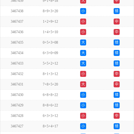
3467439
9+1+8=18
大
中
3467438
8+9+3=20
小
错
3467437
1+2+9=12
小
中
3467436
1+4+5=10
小
中
3467435
0+5+3=08
大
错
3467434
6+3+0=09
大
错
3467433
5+5+2=12
大
错
3467432
8+1+3=12
小
中
3467431
7+8+5=20
大
中
3467430
6+8+8=22
小
错
3467429
8+8+6=22
小
错
3467428
6+3+3=12
小
中
3467427
8+5+4=17
小
错