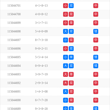
115044701
4+1+8=13
小
双
中
115044700
4+0+8=12
小
双
中
115044699
3+1+7=11
小
单
中
115044698
5+4+0=09
大
双
错
115044697
8+7+3=18
小
双
中
115044696
9+0+2=11
小
双
中
115044695
5+5+4=14
小
单
错
115044694
0+9+4=13
大
双
错
115044693
3+9+7=19
大
单
中
115044692
2+9+3=14
大
双
中
115044691
1+4+3=08
大
双
中
115044690
6+7+7=20
小
双
中
115044689
9+3+8=20
小
单
错