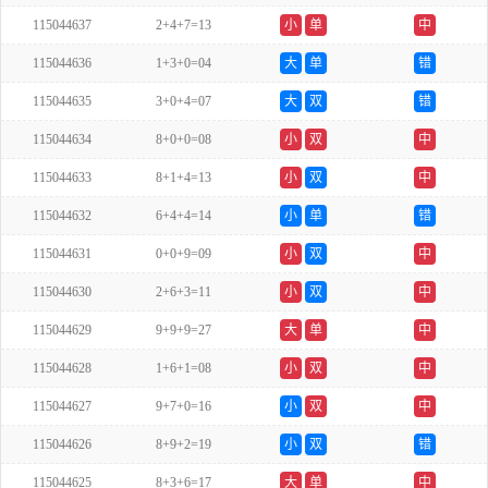
115044637
2+4+7=13
小
单
中
115044636
1+3+0=04
大
单
错
115044635
3+0+4=07
大
双
错
115044634
8+0+0=08
小
双
中
115044633
8+1+4=13
小
双
中
115044632
6+4+4=14
小
单
错
115044631
0+0+9=09
小
双
中
115044630
2+6+3=11
小
双
中
115044629
9+9+9=27
大
单
中
115044628
1+6+1=08
小
双
中
115044627
9+7+0=16
小
双
中
115044626
8+9+2=19
小
双
错
115044625
8+3+6=17
大
单
中