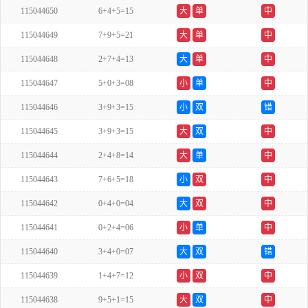
115044650
6+4+5=15
大
单
中
115044649
7+9+5=21
大
单
中
115044648
2+7+4=13
大
单
中
115044647
5+0+3=08
小
单
中
115044646
3+9+3=15
小
双
错
115044645
3+9+3=15
大
双
中
115044644
2+4+8=14
大
单
中
115044643
7+6+5=18
小
双
中
115044642
0+4+0=04
大
双
中
115044641
0+2+4=06
小
单
中
115044640
3+4+0=07
大
双
错
115044639
1+4+7=12
小
双
中
115044638
9+5+1=15
大
双
中