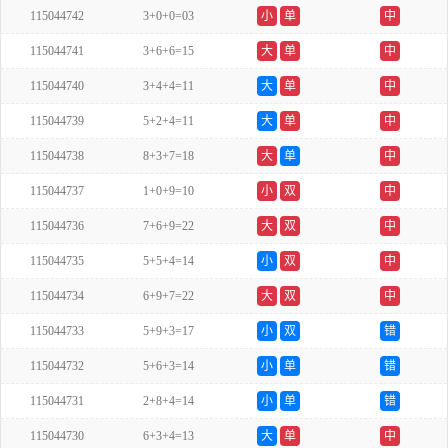
115044742
3+0+0=03
小
单
中
115044741
3+6+6=15
大
单
中
115044740
3+4+4=11
大
单
中
115044739
5+2+4=11
大
单
中
115044738
8+3+7=18
大
单
中
115044737
1+0+9=10
小
双
中
115044736
7+6+9=22
大
双
中
115044735
5+5+4=14
小
双
中
115044734
6+9+7=22
大
双
中
115044733
5+9+3=17
小
双
错
115044732
5+6+3=14
小
单
错
115044731
2+8+4=14
小
单
错
115044730
6+3+4=13
大
单
中