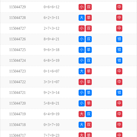
115044729
0+6+6=12
小
双
中
115044728
6+2+3=11
大
单
中
115044727
2+7+3=12
小
双
中
115044726
8+9+4=21
小
双
错
115044725
9+6+3=18
小
单
错
115044724
6+8+5=19
小
双
错
115044723
0+1+6=07
大
单
中
115044722
3+3+1=07
小
单
中
115044721
9+2+3=14
小
单
错
115044720
5+8+8=21
小
单
中
115044719
6+4+9=19
大
双
中
115044718
0+3+7=10
大
双
中
115044717
7+7+9=23
大
单
中