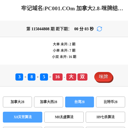
牢记域名:PC001.COm 加拿大2.8-咪牌结果|加拿大2.8结果分析|加拿大pc2.8预测-在线预测|加拿大2.8在线预测|加拿大在线咪牌_专注研究2.8_加拿大PC在线走势_官方数据!
第
115044808
期 距下期：
00
分
03
秒
大单
未开:
2
期
小单
未开:
7
期
小双
未开:
16
期
3
8
5
16
大
双
咪牌
+
+
=
-
加拿大28
加拿大西28
台湾28
比特币28
X8灭世算法
M8太虚算法
H9七杀算法