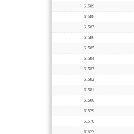
61589
61588
61587
61586
61585
61584
61583
61582
61581
61580
61579
61578
61577