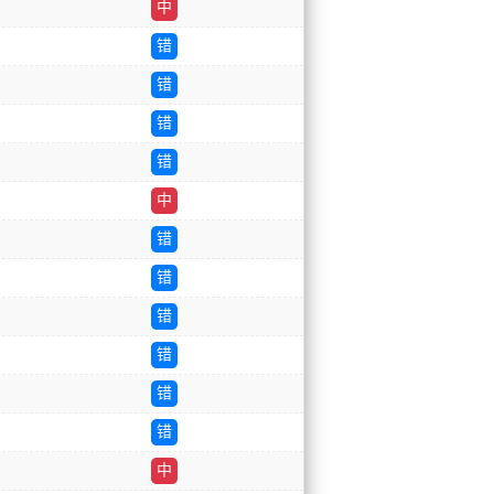
中
错
错
错
错
中
错
错
错
错
错
错
中