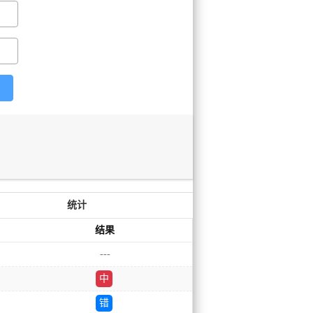
统计
结果
---
中
错