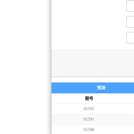
预测
期号
61592
61591
61590