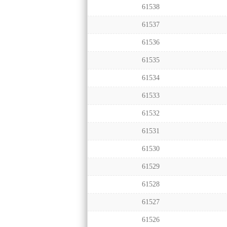
61538
61537
61536
61535
61534
61533
61532
61531
61530
61529
61528
61527
61526