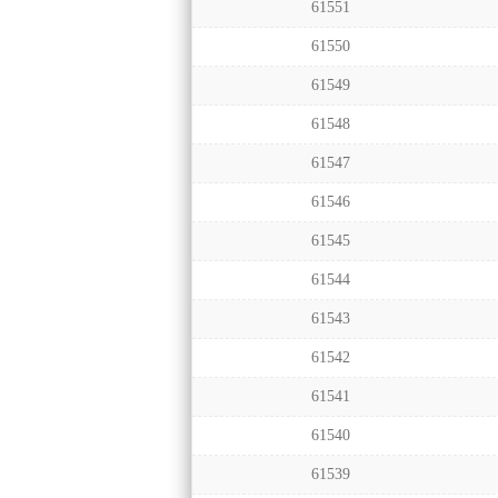
61551
61550
61549
61548
61547
61546
61545
61544
61543
61542
61541
61540
61539