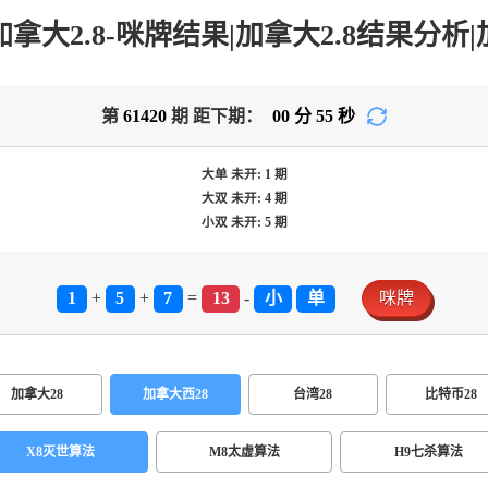
第
61420
期 距下期：
00
分
55
秒
大单
未开:
1
期
大双
未开:
4
期
小双
未开:
5
期
1
+
5
+
7
=
13
-
小
单
咪牌
加拿大28
加拿大西28
台湾28
比特币28
X8灭世算法
M8太虚算法
H9七杀算法