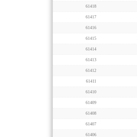
61418
61417
61416
61415
61414
61413
61412
61411
61410
61409
61408
61407
61406