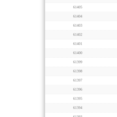
61405
61404
61403
61402
61401
61400
61399
61398
61397
61396
61395
61394
61393