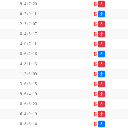
双
9+4+7=20
殺
大
单
0+2+9=11
殺
小
单
2+3+2=07
殺
大
双
8+4+5=17
殺
小
单
4+0+7=11
殺
大
单
8+6+2=16
殺
大
双
4+8+1=13
殺
大
双
1+2+6=09
殺
小
单
3+6+6=15
殺
大
双
9+6+4=19
殺
小
单
8+6+6=20
殺
大
单
6+4+9=19
殺
小
双
0+8+6=14
殺
大