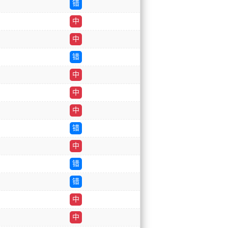
错
中
中
错
中
中
中
错
中
错
错
中
中