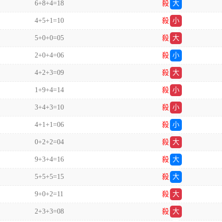
6+8+4=18
殺
大
双
4+5+1=10
殺
小
单
5+0+0=05
殺
大
单
2+0+4=06
殺
小
双
4+2+3=09
殺
大
双
1+9+4=14
殺
小
单
3+4+3=10
殺
小
单
4+1+1=06
殺
小
双
0+2+2=04
殺
大
单
9+3+4=16
殺
大
双
5+5+5=15
殺
大
单
9+0+2=11
殺
大
单
2+3+3=08
殺
大