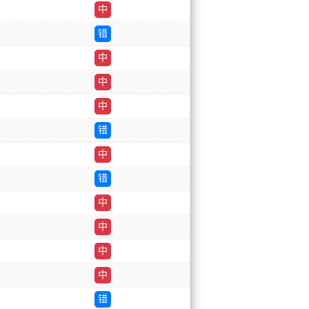
中
错
中
中
中
错
中
错
中
中
中
中
错