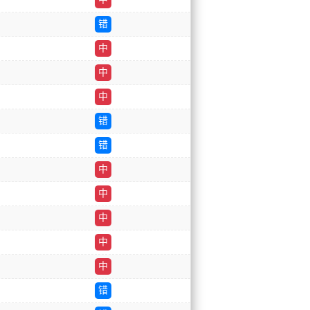
错
中
中
中
错
错
中
中
中
中
中
错