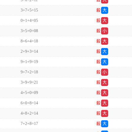
双
3+7+5=15
殺
大
单
0+1+4=05
殺
大
单
3+5+0=08
殺
小
单
8+6+4=18
殺
大
单
2+9+3=14
殺
大
双
9+1+9=19
殺
大
单
9+7+2=18
殺
小
双
3+9+9=21
殺
大
双
4+5+0=09
殺
大
单
6+0+8=14
殺
大
单
4+8+2=14
殺
大
单
7+2+8=17
殺
大
单