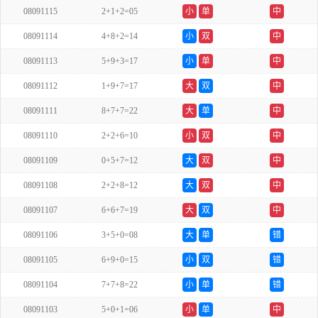
08091115
2+1+2=05
小
单
中
08091114
4+8+2=14
小
双
中
08091113
5+9+3=17
小
单
中
08091112
1+9+7=17
大
双
中
08091111
8+7+7=22
大
单
中
08091110
2+2+6=10
小
双
中
08091109
0+5+7=12
大
双
中
08091108
2+2+8=12
大
双
中
08091107
6+6+7=19
大
双
中
08091106
3+5+0=08
大
单
错
08091105
6+9+0=15
小
双
错
08091104
7+7+8=22
小
单
错
08091103
5+0+1=06
小
单
中