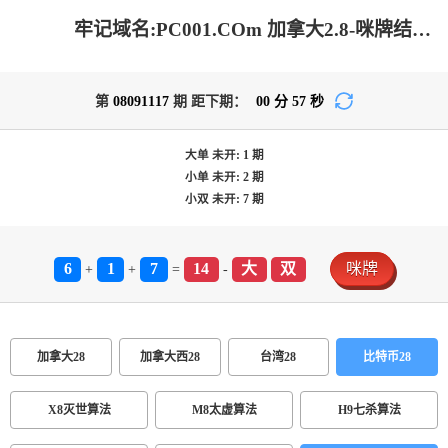
牢记域名:PC001.COm 加拿大2.8-咪牌结果|加拿大2.8结果分析|加拿大pc2.8预测-在线预测|加拿大2.8在线预测|加拿大在线咪牌_专注研究2.8_加拿大PC在线走势_官方数据!
第
08091117
期 距下期：
00
分
57
秒
大单
未开:
1
期
小单
未开:
2
期
小双
未开:
7
期
6
1
7
14
大
双
咪牌
+
+
=
-
加拿大28
加拿大西28
台湾28
比特币28
X8灭世算法
M8太虚算法
H9七杀算法