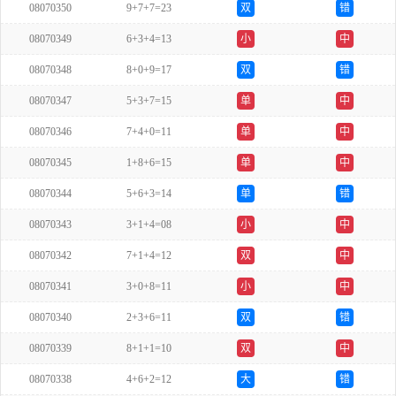
08070350
9+7+7=23
双
错
08070349
6+3+4=13
小
中
08070348
8+0+9=17
双
错
08070347
5+3+7=15
单
中
08070346
7+4+0=11
单
中
08070345
1+8+6=15
单
中
08070344
5+6+3=14
单
错
08070343
3+1+4=08
小
中
08070342
7+1+4=12
双
中
08070341
3+0+8=11
小
中
08070340
2+3+6=11
双
错
08070339
8+1+1=10
双
中
08070338
4+6+2=12
大
错