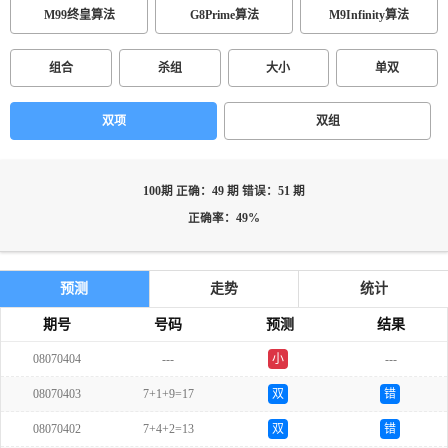
M99终皇算法
G8Prime算法
M9Infinity算法
组合
杀组
大小
单双
双项
双组
100期 正确：49 期 错误：51 期
正确率：49%
预测
走势
统计
期号
号码
预测
结果
08070404
---
小
---
08070403
7+1+9=17
双
错
08070402
7+4+2=13
双
错