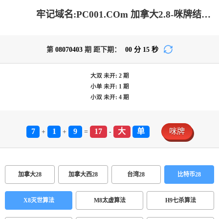
牢记域名:PC001.COm 加拿大2.8-咪牌结果|加拿大2.8结果分析|加拿大pc2.8预测-在线预测|加拿大2.8在线预测|加拿大在线咪牌_专注研究2.8_加拿大PC在线走势_官方数据!
第
08070403
期 距下期：
00
分
15
秒
大双
未开:
2
期
小单
未开:
1
期
小双
未开:
4
期
7
1
9
17
大
单
咪牌
+
+
=
-
加拿大28
加拿大西28
台湾28
比特币28
X8灭世算法
M8太虚算法
H9七杀算法