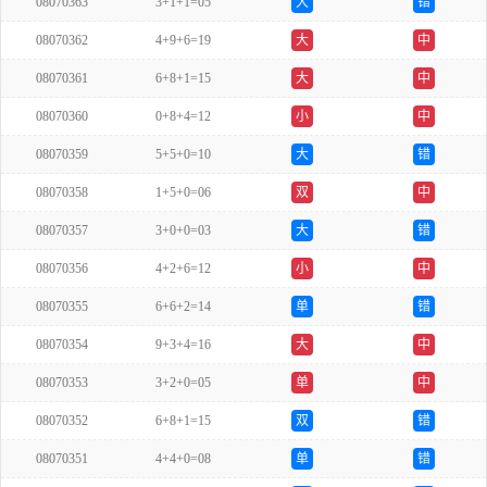
08070363
3+1+1=05
大
错
08070362
4+9+6=19
大
中
08070361
6+8+1=15
大
中
08070360
0+8+4=12
小
中
08070359
5+5+0=10
大
错
08070358
1+5+0=06
双
中
08070357
3+0+0=03
大
错
08070356
4+2+6=12
小
中
08070355
6+6+2=14
单
错
08070354
9+3+4=16
大
中
08070353
3+2+0=05
单
中
08070352
6+8+1=15
双
错
08070351
4+4+0=08
单
错