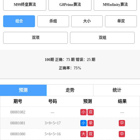
M99终皇算法
G8Prime算法
M9Infinity算法
组合
杀组
大小
单双
双项
双组
100期 正确：75 期 错误：25 期
正确率：75%
预测
走势
统计
期号
号码
预测
结果
08081082
---
小
双
---
08081081
3+9+5=17
小
单
中
08081080
5+6+5=16
大
双
中