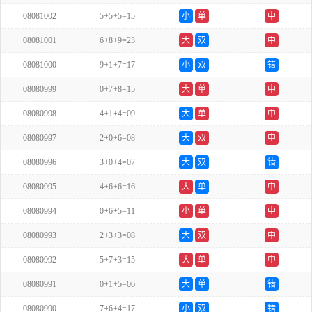
08081002
5+5+5=15
小
单
中
08081001
6+8+9=23
大
双
中
08081000
9+1+7=17
小
双
错
08080999
0+7+8=15
大
单
中
08080998
4+1+4=09
大
单
中
08080997
2+0+6=08
大
双
中
08080996
3+0+4=07
大
双
错
08080995
4+6+6=16
大
单
中
08080994
0+6+5=11
小
单
中
08080993
2+3+3=08
大
双
中
08080992
5+7+3=15
大
单
中
08080991
0+1+5=06
大
单
错
08080990
7+6+4=17
小
双
错