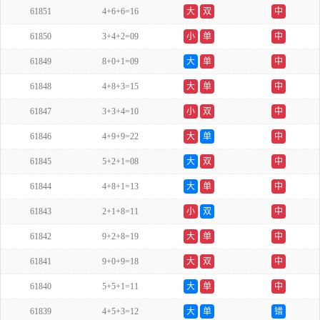
61851
4+6+6=16
大
双
中
61850
3+4+2=09
小
单
中
61849
8+0+1=09
大
单
中
61848
4+8+3=15
大
单
中
61847
3+3+4=10
小
双
中
61846
4+9+9=22
大
单
中
61845
5+2+1=08
大
双
中
61844
4+8+1=13
大
单
中
61843
2+1+8=11
小
双
中
61842
9+2+8=19
大
单
中
61841
9+0+9=18
大
双
中
61840
5+5+1=11
大
单
中
61839
4+5+3=12
大
单
错