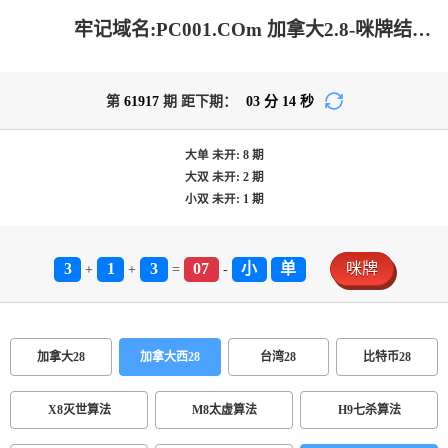
牢记域名:PC001.COm 加拿大2.8-咪牌结果|加拿大2.8结果分析|加拿大pc2.8预测-在线预测|加拿大2.8在线预测|加拿大在线咪牌_专注研究2.8_加拿大PC在线走势_官方数据!
第
61917
期 距下期：
03
分
14
秒
大单
未开:
8
期
大双
未开:
2
期
小双
未开:
1
期
3
1
3
07
小
单
咪牌
+
+
=
-
加拿大28
加拿大西28
台湾28
比特币28
X8灭世算法
M8太虚算法
H9七杀算法