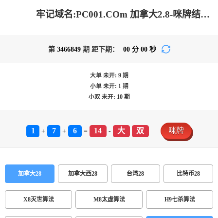
牢记域名:PC001.COm 加拿大2.8-咪牌结果|加拿大2.8结果分析|加拿大pc2.8预测-在线预测|加拿大2.8在线预测|加拿大在线咪牌_专注研究2.8_加拿大PC在线走势_官方数据!
第
3466849
期 距下期：
00
分
00
秒
大单
未开:
9
期
小单
未开:
1
期
小双
未开:
10
期
1
7
6
14
大
双
咪牌
+
+
=
-
加拿大28
加拿大西28
台湾28
比特币28
X8灭世算法
M8太虚算法
H9七杀算法