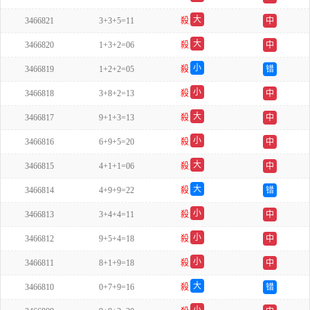
单
大
3466821
3+3+5=11
殺
中
双
大
3466820
1+3+2=06
殺
中
双
小
3466819
1+2+2=05
殺
错
单
小
3466818
3+8+2=13
殺
中
双
大
3466817
9+1+3=13
殺
中
双
小
3466816
6+9+5=20
殺
中
单
大
3466815
4+1+1=06
殺
中
单
大
3466814
4+9+9=22
殺
错
双
小
3466813
3+4+4=11
殺
中
双
小
3466812
9+5+4=18
殺
中
单
小
3466811
8+1+9=18
殺
中
单
大
3466810
0+7+9=16
殺
错
双