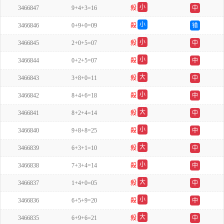
小
3466847
9+4+3=16
殺
中
单
小
3466846
0+9+0=09
殺
错
单
小
3466845
2+0+5=07
殺
中
双
小
3466844
0+2+5=07
殺
中
双
大
3466843
3+8+0=11
殺
中
单
小
3466842
8+4+6=18
殺
中
双
大
3466841
8+2+4=14
殺
中
单
小
3466840
9+8+8=25
殺
中
双
大
3466839
6+3+1=10
殺
中
单
小
3466838
7+3+4=14
殺
中
单
大
3466837
1+4+0=05
殺
中
双
小
3466836
6+5+9=20
殺
中
单
大
3466835
6+9+6=21
殺
中