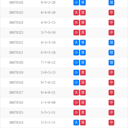
08070326
9+9+2=20
小
单
错
08070325
8+4+8=20
大
双
中
08070324
4+9+2=15
大
单
中
08070323
3+7+0=10
小
双
中
08070322
4+3+3=10
大
单
错
08070321
6+9+3=18
小
单
错
08070320
7+7+8=22
小
单
错
08070319
2+8+5=15
小
单
中
08070318
9+7+6=22
小
双
中
08070317
9+4+8=21
大
单
中
08070316
1+1+6=08
小
双
中
08070315
5+5+1=11
小
单
中
08070314
5+5+1=11
大
单
中