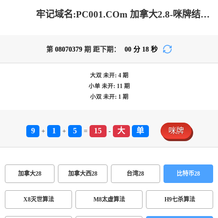
牢记域名:PC001.COm 加拿大2.8-咪牌结果|加拿大2.8结果分析|加拿大pc2.8预测-在线预测|加拿大2.8在线预测|加拿大在线咪牌_专注研究2.8_加拿大PC在线走势_官方数据!
第
08070379
期 距下期：
00
分
18
秒
大双
未开:
4
期
小单
未开:
11
期
小双
未开:
1
期
9
1
5
15
大
单
咪牌
+
+
=
-
加拿大28
加拿大西28
台湾28
比特币28
X8灭世算法
M8太虚算法
H9七杀算法