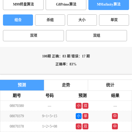
M99终皇算法
G8Prime算法
M9Infinity算法
组合
杀组
大小
单双
双项
双组
100期 正确：83 期 错误：17 期
正确率：83%
预测
走势
统计
期号
号码
预测
结果
08070380
---
小
双
---
08070379
9+1+5=15
小
单
中
08070378
1+2+5=08
小
双
中