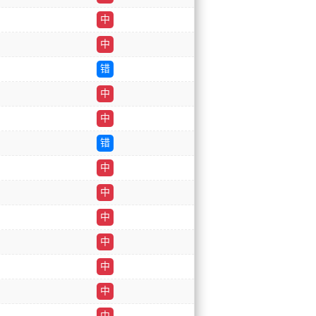
中
中
错
中
中
错
中
中
中
中
中
中
中