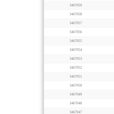
3467059
3467058
3467057
3467056
3467055
3467054
3467053
3467052
3467051
3467050
3467049
3467048
3467047