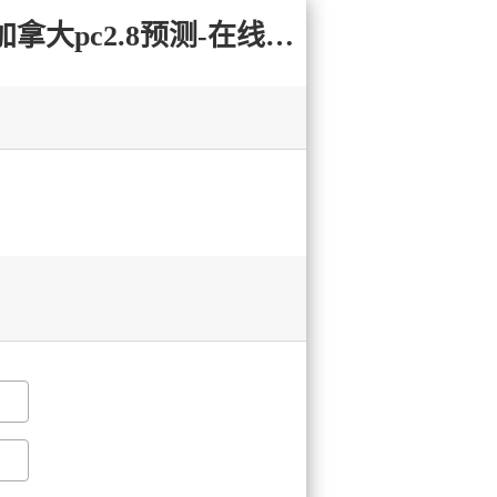
牢记域名:PC001.COm 加拿大2.8-咪牌结果|加拿大2.8结果分析|加拿大pc2.8预测-在线预测|加拿大2.8在线预测|加拿大在线咪牌_专注研究2.8_加拿大PC在线走势_官方数据!