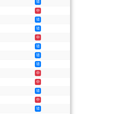
错
中
错
错
中
错
错
错
中
中
错
中
错