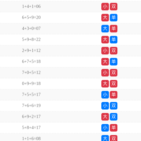
1+4+1=06
小
双
6+5+9=20
大
单
4+3+0=07
大
单
5+9+8=22
大
单
2+9+1=12
小
双
6+7+5=18
大
单
7+0+5=12
小
双
0+9+9=18
大
双
7+5+5=17
小
单
7+6+6=19
小
双
6+9+2=17
大
双
5+8+4=17
小
单
1+1+6=08
大
双