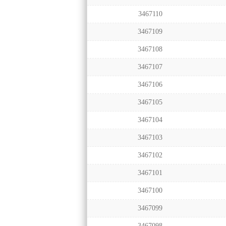
3467110
3467109
3467108
3467107
3467106
3467105
3467104
3467103
3467102
3467101
3467100
3467099
3467098