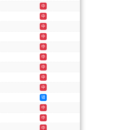
中
中
中
中
中
中
中
中
中
错
中
中
中