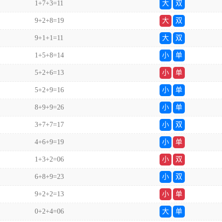
1+7+3=11
大
双
9+2+8=19
大
双
9+1+1=11
大
双
1+5+8=14
小
单
5+2+6=13
小
单
5+2+9=16
小
单
8+9+9=26
小
单
3+7+7=17
小
双
4+6+9=19
小
单
1+3+2=06
小
双
6+8+9=23
小
双
9+2+2=13
小
单
0+2+4=06
大
单